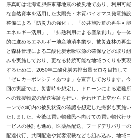
厚真町は北海道胆振東部地震の被災地であり、利用可能
な自然資本を活用した太陽光・木質バイオマス発電施設
整備による「防災力の強化」、「公共施設群の再生可能
エネルギー活用」、「排熱利用による産業創出」を一体
的に進めるエネルギー地産地消事業や、被災森林の再生
と森林管理による二酸化炭素吸収源の確保などの取り組
みを実施しており、更なる持続可能な地域づくりを実現
するために、2050年二酸化炭素排出量ゼロを目指して
「ゼロカーボンシティあつま」を宣言しております。今
回の実証では、災害時を想定し、ドローンによる避難所
への救援物資の配送実証を行い、合わせて上空からドロ
ーンでの町内の被災状況の確認を想定した撮影も実施い
たしました。今後は買い物難民へ向けての買い物代行サ
ービスの検討も進め、医薬品配送、フードデリバリーの
配達代行、共同配送や貨客混載なども組み込み、地域コ