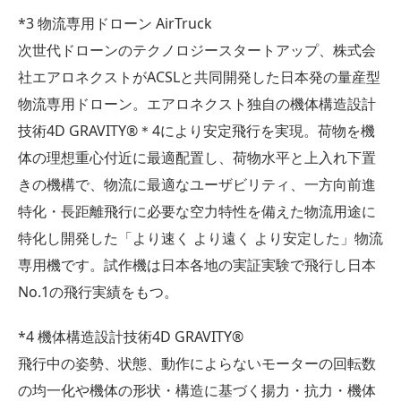
*3 物流専用ドローン AirTruck
次世代ドローンのテクノロジースタートアップ、株式会
社エアロネクストがACSLと共同開発した日本発の量産型
物流専用ドローン。エアロネクスト独自の機体構造設計
技術4D GRAVITY®＊4により安定飛行を実現。荷物を機
体の理想重心付近に最適配置し、荷物水平と上入れ下置
きの機構で、物流に最適なユーザビリティ、一方向前進
特化・長距離飛行に必要な空力特性を備えた物流用途に
特化し開発した「より速く より遠く より安定した」物流
専用機です。試作機は日本各地の実証実験で飛行し日本
No.1の飛行実績をもつ。
*4 機体構造設計技術4D GRAVITY®
飛行中の姿勢、状態、動作によらないモーターの回転数
の均一化や機体の形状・構造に基づく揚力・抗力・機体