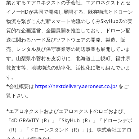
業とするエアロネクストの子会社。エアロネクストとセ
イノーHDが共同で開発し展開する、既存物流とドローン
物流を繋ぎこんだ新スマート物流のしくみSkyHub®︎の実
質的な企画運営、全国展開を推進しており、ドローン配
送に関わるハード及びソフトウェアの開発、製造、販
売、レンタル及び保守事業等の周辺事業も展開していま
す。山梨県小菅村を皮切りに、北海道上士幌町、福井県
敦賀市等、地域物流の効率化、活性化に取り組んでいま
す。
*会社概要は
https://nextdelivery.aeronext.co.jp/
をご
覧下さい。
*エアロネクストおよびエアロネクストのロゴおよび、
「4D GRAVITY（R）」「SkyHub（R）」「ドローンデポ
（R）」「ドローンスタンド（R）」は、株式会社エアロ
ネクストの商標です。