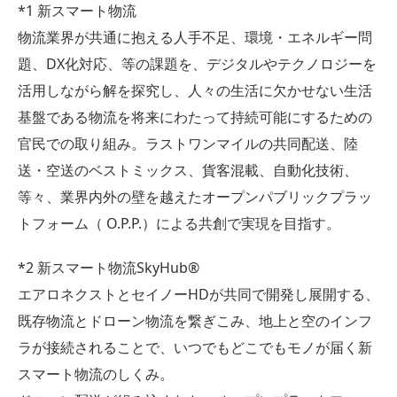
*1 新スマート物流
物流業界が共通に抱える人手不足、環境・エネルギー問
題、DX化対応、等の課題を、デジタルやテクノロジーを
活用しながら解を探究し、人々の生活に欠かせない生活
基盤である物流を将来にわたって持続可能にするための
官民での取り組み。ラストワンマイルの共同配送、陸
送・空送のベストミックス、貨客混載、自動化技術、
等々、業界内外の壁を越えたオープンパブリックプラッ
トフォーム（ O.P.P.）による共創で実現を目指す。
*2 新スマート物流SkyHub®︎
エアロネクストとセイノーHDが共同で開発し展開する、
既存物流とドローン物流を繋ぎこみ、地上と空のインフ
ラが接続されることで、いつでもどこでもモノが届く新
スマート物流のしくみ。