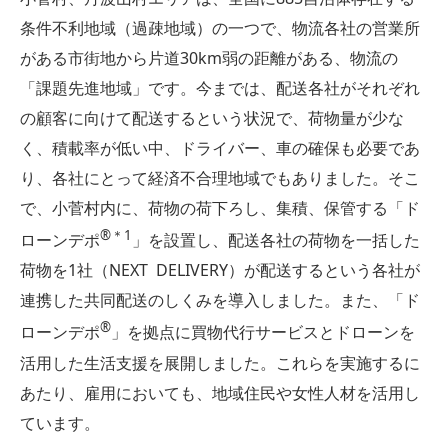
条件不利地域（過疎地域）の一つで、物流各社の営業所
がある市街地から片道30km弱の距離がある、物流の
「課題先進地域」です。今までは、配送各社がそれぞれ
の顧客に向けて配送するという状況で、荷物量が少な
く、積載率が低い中、ドライバー、車の確保も必要であ
り、各社にとって経済不合理地域でもありました。そこ
で、小菅村内に、荷物の荷下ろし、集積、保管する「ド
®＊1
ローンデポ
」を設置し、配送各社の荷物を一括した
荷物を1社（NEXT DELIVERY）が配送するという各社が
連携した共同配送のしくみを導入しました。また、「ド
®
ローンデポ
」を拠点に買物代行サービスとドローンを
活用した生活支援を展開しました。これらを実施するに
あたり、雇用においても、地域住民や女性人材を活用し
ています。