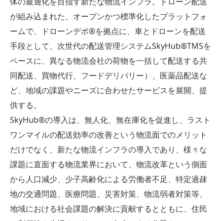
体の最適化を目指す新たな物流インフラ。ドローン配送
が組み込まれた、オープンかつ標準化したプラットフォ
ームで、ドローンデポ®を拠点に、車とドローンを配送
手段として、次世代の配送管理システムSkyHub®TMSを
ベースに、異なる物流会社の荷物を一括して配送する共
同配送、買物代行、フードデリバリー）、医薬品配送な
ど、地域の課題やニーズに合わせたサービスを展開、提
供する。
SkyHub®の導入は、無人化、無在庫化を促進し、ラスト
ワンマイルの配送効率の改善という物流面でのメリット
だけでなく、新たな物流インフラの導入であり、様々な
課題に直面する物流業界において、物流改革という側面
から人口減少、少子高齢化による労働者不足、特定過疎
地の交通問題、医療問題、災害対策、物流弱者対策等、
地域における社会課題の解決に貢献するとともに、住民