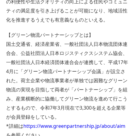
の利便性や生活クオリティの向上による住民やコミュニ
ティの満足度を引き上げることが可能になり、地域活性
化を推進するうえでも有意義なものといえる。
【グリーン物流パートナーシップとは】
国土交通省、経済産業省、一般社団法人日本物流団体連
合会、公益社団法人日本ロジスティクスシステム協会、
一般社団法人日本経済団体連合会が連携して、平成17年
4月に「グリーン物流パートナーシップ会議」が設立さ
れた。荷主企業や物流事業者が単独では困難なグリーン
物流の実現を目指して両者が「パートナーシップ」を組
み、産業横断的に協働してグリーン物流を進めて行こう
とするもので、令和7年3月現在で3,300を超える企業等
が会員登録をしている。
*詳細は
https://www.greenpartnership.jp/about/aim
を参照ください。