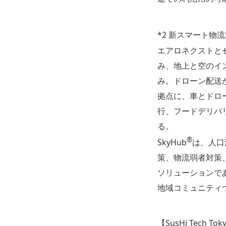
*2 新スマート物流S
エアロネクストと
み、地上と空のイ
み。ドローン配送
拠点に、車とドロ
行、フードデリバ
る。
®︎
SkyHub
は、人口
策、物流弱者対策
ソリューションで
地域コミュニティ
【SusHi Tech T