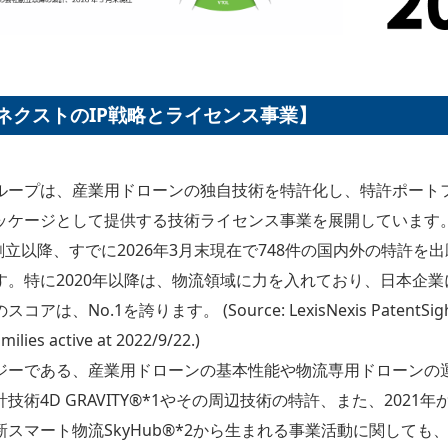
ネクストのIP戦略とライセンス事業】
ループは、産業用ドローンの独自技術を特許化し、特許ポート
ッケージとして提供する技術ライセンス事業を展開しています
創立以降、すでに2026年3月末現在で748件の国内外の特許を出願
ます。特に2020年以降は、物流領域に力を入れており、日本企
、No.1を誇ります。 (Source: LexisNexis PatentSight; 
milies active at 2022/9/22.)
ジーである、産業用ドローンの基本性能や物流専用ドローンの
技術4D GRAVITY®*1やその周辺技術の特許、また、2021
スマート物流SkyHub®*2から生まれる事業活動に関しても