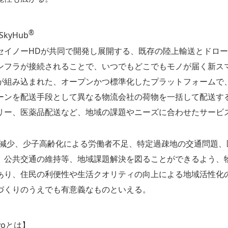
®︎
kyHub
セイノーHDが共同で開発し展開する、既存の陸上輸送とドロ
ンフラが接続されることで、いつでもどこでもモノが届く新ス
が組み込まれた、オープンかつ標準化したプラットフォームで、
ーンを配送手段として異なる物流会社の荷物を一括して配送す
リー、医薬品配送など、地域の課題やニーズに合わせたサービ
減少、少子高齢化による労働者不足、特定過疎地の交通問題、
、公共交通の維持等、地域課題解決を図ることができるよう、
あり、住民の利便性や生活クオリティの向上による地域活性化
づくりのうえでも有意義なものといえる。
okyoとは】