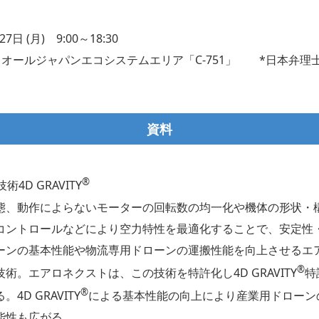
日 (月) 9:00～18:30
：オールジャパンエコシステムエリア「C-751」 *日本弁理
資料
®︎
4D GRAVITY
態、動作によらないモーターの回転数の均一化や機体の形状・
コントロールなどにより空力特性を最適化することで、安定性
ーンの基本性能や物流専用ドローンの運搬性能を向上させるエ
®
術。エアロネクストは、この技術を特許化し4D GRAVITY
特
®
4D GRAVITY
による基本性能の向上により産業用ドローン
能性も広がる。