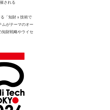
開催される
する「知財ｘ技術で
テムがテーマのオー
の知財戦略やライセ