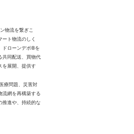
ーン物流を繋ぎこ
マート物流のしく
ドローンデポ®︎を
る共同配送、買物代
スを展開、提供す
医療問題、災害対
物流網を再構築する
の推進や、持続的な