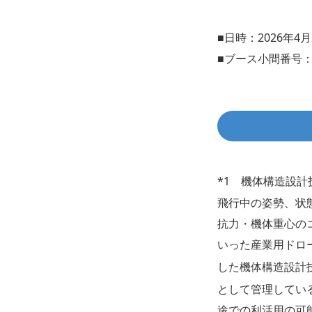
■日時：2026年4月27
■ブース小間番号
*1 機体構造設計技術
飛行中の姿勢、状
抗力・機体重心の
いった産業用ドロ
した機体構造設計技
として管理している。
途での利活用の可