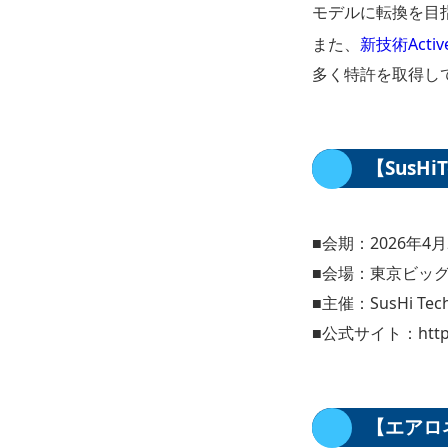
モデルに転換を目
また、
新技術Activ
多く特許を取得し
【SusHi
■会期：2026年4月2
■会場：東京ビッグ
■主催：SusHi Tec
■公式サイト：https://
【エアロ