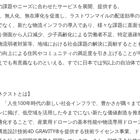
の課題やニーズに合わせたサービスを展開、提供する。
導入は、無人化、無在庫化を促進し、ラストワンマイルの配送効率
でなく、新たな物流インフラの導入であり、様々な課題に直面
う側面から人口減少、少子高齢化による労働者不足、特定過疎
物流弱者対策等、地域における社会課題の解決に貢献するとと
の向上による住民やコミュニティの満足度を引き上げることが
えでも有意義なものといえる。すでに日本では9以上の自治体
ネクストとは】
、「人生100年時代の新しい社会インフラで、豊かさが隅々ま
ンに掲げ、低空域を活用した今までにない新たな価値創造を推
適化することで、産業用ドローンの基本性能や物流専用ドロー
造設計技術4D GRAVITY®を提供する技術ライセンス事業、