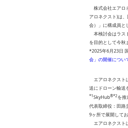
株式会社エアロネ
アロネクスト)は
会）」に構成員と
本検討会はラスト
を目的として今秋
*2025年6月2
会」の開催につい
エアロネクストは
送にドローン輸送
*1
®*2
SkyHub
を推
代表取締役：田路圭
9ヶ所で展開して
エアロネクストは