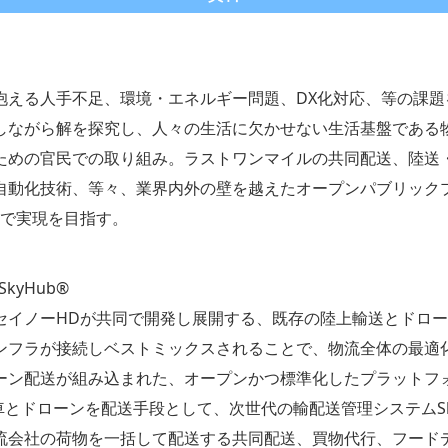
抱える人手不足、環境・エネルギー問題、DX化対応、等の課題
しながら解を探究し、人々の生活に欠かせない生活基盤である
ための官民での取り組み。ラストワンマイルの共同配送、陸送
自動化技術、等々、業界内外の壁を越えたオープンパブリック
共創で実現を目指す。
kyHub®
セイノーHDが共同で開発し展開する、既存の陸上輸送とドロ
ンフラが接続しベストミックスされることで、物流全体の最適
ーン配送が組み込まれた、オープンかつ標準化したプラットフ
とドローンを配送手段として、次世代の輸配送管理システムSky
流会社の荷物を一括して配送する共同配送、買物代行、フード