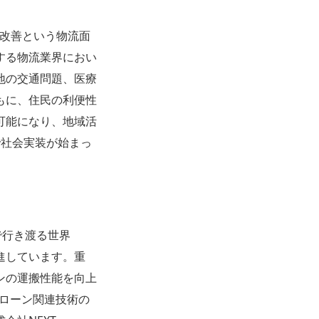
の改善という物流面
する物流業界におい
地の交通問題、医療
もに、住民の利便性
可能になり、地域活
で社会実装が始まっ
で行き渡る世界
進しています。重
ンの運搬性能を向上
ドローン関連技術の