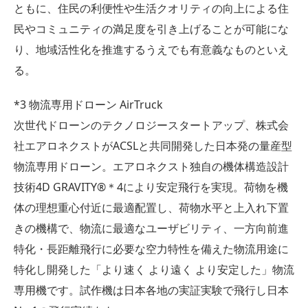
ともに、住民の利便性や生活クオリティの向上による住
民やコミュニティの満足度を引き上げることが可能にな
り、地域活性化を推進するうえでも有意義なものといえ
る。
*3 物流専用ドローン AirTruck
次世代ドローンのテクノロジースタートアップ、株式会
社エアロネクストがACSLと共同開発した日本発の量産型
物流専用ドローン。エアロネクスト独自の機体構造設計
技術4D GRAVITY®＊4により安定飛行を実現。荷物を機
体の理想重心付近に最適配置し、荷物水平と上入れ下置
きの機構で、物流に最適なユーザビリティ、一方向前進
特化・長距離飛行に必要な空力特性を備えた物流用途に
特化し開発した「より速く より遠く より安定した」物流
専用機です。試作機は日本各地の実証実験で飛行し日本