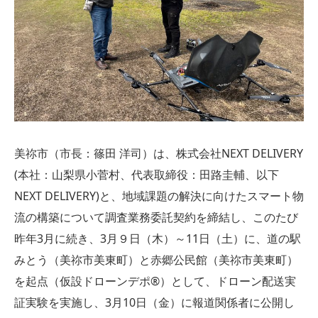
美祢市（市長：篠田 洋司）は、株式会社NEXT DELIVERY
(本社：山梨県小菅村、代表取締役：田路圭輔、以下
NEXT DELIVERY)と、地域課題の解決に向けたスマート物
流の構築について調査業務委託契約を締結し、このたび
昨年3月に続き、3月９日（木）～11日（土）に、道の駅
みとう（美祢市美東町）と赤郷公民館（美祢市美東町）
を起点（仮設ドローンデポ®︎）として、ドローン配送実
証実験を実施し、3月10日（金）に報道関係者に公開し