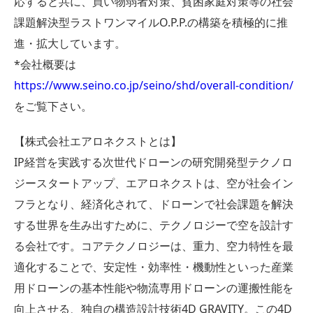
応すると共に、買い物弱者対策、貧困家庭対策等の社会
課題解決型ラストワンマイルO.P.P.の構築を積極的に推
進・拡大しています。
*会社概要は
https://www.seino.co.jp/seino/shd/overall-condition/
をご覧下さい。
【株式会社エアロネクストとは】
IP経営を実践する次世代ドローンの研究開発型テクノロ
ジースタートアップ、エアロネクストは、空が社会イン
フラとなり、経済化されて、ドローンで社会課題を解決
する世界を生み出すために、テクノロジーで空を設計す
る会社です。コアテクノロジーは、重力、空力特性を最
適化することで、安定性・効率性・機動性といった産業
用ドローンの基本性能や物流専用ドローンの運搬性能を
向上させる、独自の構造設計技術4D GRAVITY。この4D