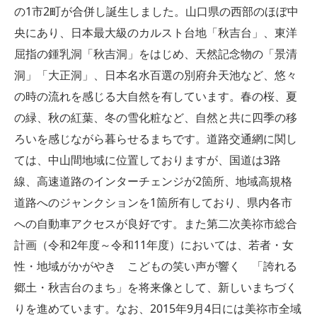
の1市2町が合併し誕生しました。山口県の西部のほぼ中
央にあり、日本最大級のカルスト台地「秋吉台」、東洋
屈指の鍾乳洞「秋吉洞」をはじめ、天然記念物の「景清
洞」「大正洞」、日本名水百選の別府弁天池など、悠々
の時の流れを感じる大自然を有しています。春の桜、夏
の緑、秋の紅葉、冬の雪化粧など、自然と共に四季の移
ろいを感じながら暮らせるまちです。道路交通網に関し
ては、中山間地域に位置しておりますが、国道は3路
線、高速道路のインターチェンジが2箇所、地域高規格
道路へのジャンクションを1箇所有しており、県内各市
への自動車アクセスが良好です。また第二次美祢市総合
計画（令和2年度～令和11年度）においては、若者・女
性・地域がかがやき こどもの笑い声が響く 「誇れる
郷土・秋吉台のまち」を将来像として、新しいまちづく
りを進めています。なお、2015年9月4日には美祢市全域