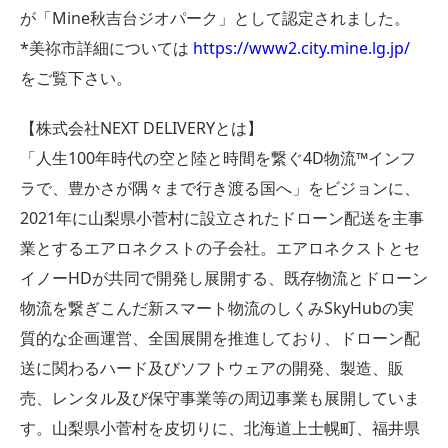
が「Mine秋吉台ジオパーク」として認定されました。
*美祢市詳細については
https://www2.city.mine.lg.jp/
をご覧下さい。
【株式会社NEXT DELIVERYとは】
「人生100年時代の空と陸と時間を繋ぐ4D物流™インフ
ラで、豊かさが隅々まで行き渡る国へ」をビジョンに、
2021年に山梨県小菅村に設立されたドローン配送を主事
業とするエアロネクストの子会社。エアロネクストとセ
イノーHDが共同で開発し展開する、既存物流とドローン
物流を繋ぎこんだ新スマート物流のしくみSkyHubの実
質的な企画運営、全国展開を推進しており、ドローン配
送に関わるハード及びソフトウェアの開発、製造、販
売、レンタル及び保守事業等の周辺事業も展開していま
す。山梨県小菅村を皮切りに、北海道上士幌町、福井県