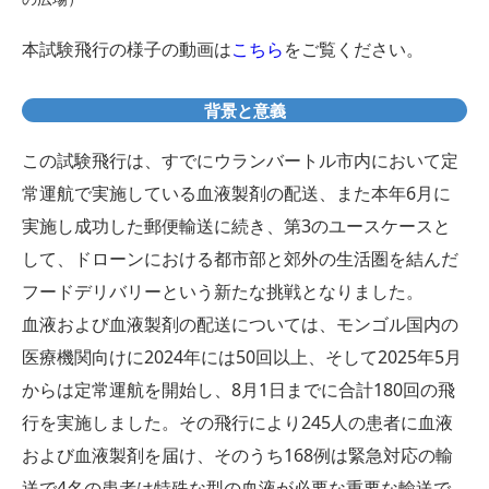
本試験飛行の様子の動画は
こちら
をご覧ください。
背景と意義
この試験飛行は、すでにウランバートル市内において定
常運航で実施している血液製剤の配送、また本年6月に
実施し成功した郵便輸送に続き、第3のユースケースと
して、ドローンにおける都市部と郊外の生活圏を結んだ
フードデリバリーという新たな挑戦となりました。
血液および血液製剤の配送については、モンゴル国内の
医療機関向けに2024年には50回以上、そして2025年5月
からは定常運航を開始し、8月1日までに合計180回の飛
行を実施しました。その飛行により245人の患者に血液
および血液製剤を届け、そのうち168例は緊急対応の輸
送で4名の患者は特殊な型の血液が必要な重要な輸送で