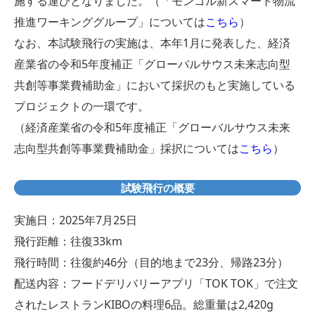
施する運びとなりました。（「モンゴル新スマート物流
推進ワーキンググループ」については
こちら
）
なお、本試験飛行の実施は、本年1月に発表した、経済
産業省の令和5年度補正「グローバルサウス未来志向型
共創等事業費補助金」において採択のもと実施している
プロジェクトの一環です。
（経済産業省の令和5年度補正「グローバルサウス未来
志向型共創等事業費補助金」採択については
こちら
）
試験飛行の概要
実施日：2025年7月25日
飛行距離：往復33km
飛行時間：往復約46分（目的地まで23分、帰路23分）
配送内容：フードデリバリーアプリ「TOK TOK」で注文
されたレストランKIBOの料理6品。総重量は2,420g