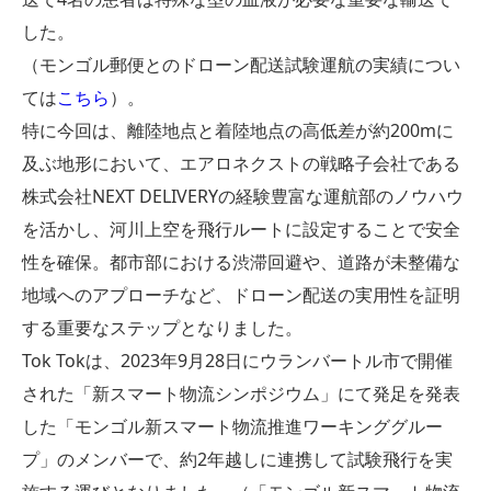
した。
（モンゴル郵便とのドローン配送試験運航の実績につい
ては
こちら
）。
特に今回は、離陸地点と着陸地点の高低差が約200mに
及ぶ地形において、エアロネクストの戦略子会社である
株式会社NEXT DELIVERYの経験豊富な運航部のノウハウ
を活かし、河川上空を飛行ルートに設定することで安全
性を確保。都市部における渋滞回避や、道路が未整備な
地域へのアプローチなど、ドローン配送の実用性を証明
する重要なステップとなりました。
Tok Tokは、2023年9月28日にウランバートル市で開催
された「新スマート物流シンポジウム」にて発足を発表
した「モンゴル新スマート物流推進ワーキンググルー
プ」のメンバーで、約2年越しに連携して試験飛行を実