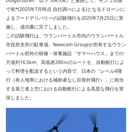
Dolgorsuren 以下 TokTok）と連携して、モンゴル国
で初*(2025年7月時点 自社調べによる)となるドローンに
よるフードデリバリーの試験飛行を2025年7月25日に実
施し、成功裏に完了しました。
この試験飛行は、ウランバートル市内のウランバートル
市役所支所の駐車場、Newcom Groupが所有するウラン
バートル郊外の研修・保養施設「サマーハウス」までの
片道約16.5km、高低差200ｍのルートを、自動航行によ
って料理を配送するという内容で、日本の「レベル4飛
行（有人地帯における補助者なし目視外飛行）」に相当
する第三者上空における自動航行による高度な飛行を実
現しました。