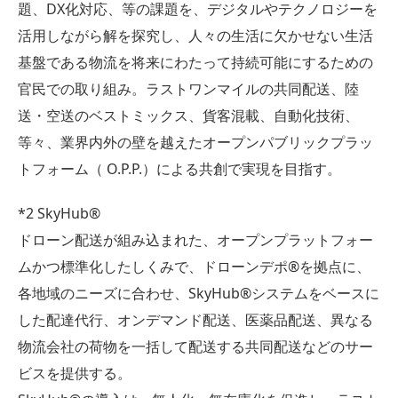
題、DX化対応、等の課題を、デジタルやテクノロジーを
活用しながら解を探究し、人々の生活に欠かせない生活
基盤である物流を将来にわたって持続可能にするための
官民での取り組み。ラストワンマイルの共同配送、陸
送・空送のベストミックス、貨客混載、自動化技術、
等々、業界内外の壁を越えたオープンパブリックプラッ
トフォーム（ O.P.P.）による共創で実現を目指す。
*2 SkyHub®︎
ドローン配送が組み込まれた、オープンプラットフォー
ムかつ標準化したしくみで、ドローンデポ®︎を拠点に、
各地域のニーズに合わせ、SkyHub®システムをベースに
した配達代行、オンデマンド配送、医薬品配送、異なる
物流会社の荷物を一括して配送する共同配送などのサー
ビスを提供する。