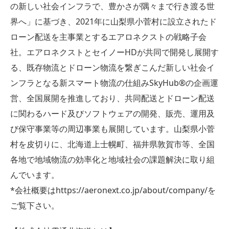
の新しい社会インフラで、豊かさが隅々まで行き渡る世
界へ」に基づき、2021年に山梨県小菅村に設立されたド
ローン配送を主事業とするエアロネクストの戦略子会
社。エアロネクストとセイノーHDが共同で開発し展開す
る、既存物流とドローン物流を繋ぎこんだ新しい社会イ
ンフラとなる新スマート物流の仕組みSkyHub®の企画運
営、全国展開を推進しており、共同配送とドローン配送
に関わるハード及びソフトウェアの開発、販売、運用及
び保守事業等の周辺事業も展開しています。山梨県小菅
村を皮切りに、北海道上士幌町、福井県敦賀市等、全国
各地で地域物流の効率化と地域社会の課題解決に取り組
んでいます。
*会社概要はhttps://aeronext.co.jp/about/company/を
ご覧下さい。