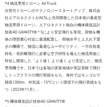
*4 物流専用ドローン AirTruck
次世代ドローンのテクノロジースタートアップ、株式会
社エアロネクストがACSLと共同開発した日本発の量産型
物流専用ドローン。エアロネクスト独自の機体構造設計
技術4D GRAVITY®＊5により安定飛行を実現。荷物を機
体の理想重心付近に最適配置し、荷物水平と上入れ下置
きの機構で、物流に最適なユーザビリティ、一方向前進
特化・長距離飛行に必要な空力特性を備えた物流用途に
特化し開発した「より速く より遠く より安定した」物流
専用機です。日本では各地の実装地域や実証実験で飛行
しトップクラスの飛行実績をもち、海外ではモンゴルで
標高1300m、外気温－15℃という環境下の飛行実績をも
つ（2023年11月）。
*5 機体構造設計技術4D GRAVITY®