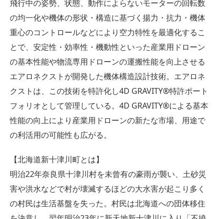
飛行中の姿勢、状態、動作によらないモーターの回転数
の均一化や機体の形状・構造に基づく揚力・抗力・機体
重心のコントロールなどにより空力特性を最適化するこ
とで、安定性・効率性・機動性といった産業用ドローン
の基本性能や物流専用ドローンの運搬性能を向上させる
エアロネクストが開発した機体構造設計技術。エアロネ
クストは、この技術を特許化し4D GRAVITY®特許ポート
フォリオとして管理している。4D GRAVITY®による基本
性能の向上により産業用ドローンの新たな市場、用途で
の利活用の可能性も広がる。
【北海道新十津川町とは】
明治22年奈良県十津川村を未曾有の豪雨が襲い、土砂災
害や洪水などで村が壊滅するほどの大水害が起こり多く
の村民は生活基盤を失った。村民は北海道への団体移住
を決意し、翌年明治23年に新天地新十津川に入り「不撓