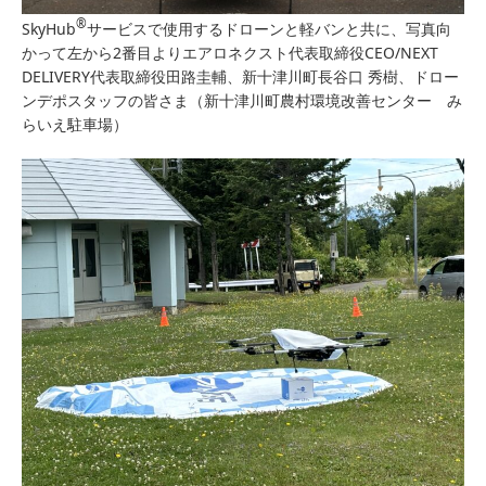
®
SkyHub
サービスで使用するドローンと軽バンと共に、写真向
かって左から2番目よりエアロネクスト代表取締役CEO/NEXT
DELIVERY代表取締役田路圭輔、新十津川町長谷口 秀樹、ドロー
ンデポスタッフの皆さま（新十津川町農村環境改善センター み
らいえ駐車場）