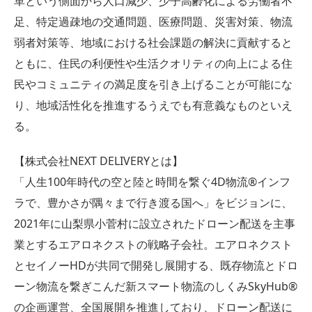
革という側面から人口減少、少子高齢化による労働者不
足、特定過疎地の交通問題、医療問題、災害対策、物流
弱者対策等、地域における社会課題の解決に貢献すると
ともに、住民の利便性や生活クオリティの向上による住
民やコミュニティの満足度を引き上げることが可能にな
り、地域活性化を推進するうえでも有意義なものといえ
る。
【株式会社NEXT DELIVERYとは】
「人生100年時代の空と陸と時間を繋ぐ4D物流®︎インフ
ラで、豊かさが隅々まで行き渡る国へ」をビジョンに、
2021年に山梨県小菅村に設立されたドローン配送を主事
業とするエアロネクストの戦略子会社。エアロネクスト
とセイノーHDが共同で開発し展開する、既存物流とドロ
ーン物流を繋ぎこんだ新スマート物流のしくみSkyHub®
の企画運営、全国展開を推進しており、ドローン配送に