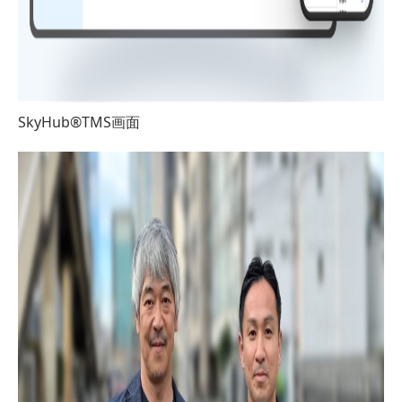
SkyHub®TMS画面