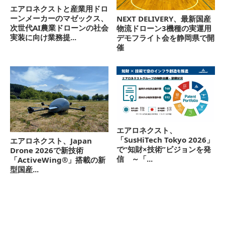
エアロネクストと産業用ドロ
ーンメーカーのマゼックス、
NEXT DELIVERY、最新国産
次世代AI農業ドローンの社会
物流ドローン3機種の実運用
実装に向け業務提...
デモフライト会を静岡県で開
催
エアロネクスト、
「SusHiTech Tokyo 2026」
エアロネクスト、Japan
で“知財×技術”ビジョンを発
Drone 2026で新技術
信 ～「...
「ActiveWing®」搭載の新
型国産...