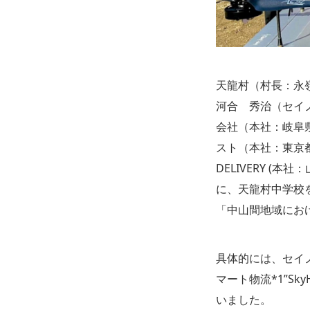
天龍村（村長：永
河合 秀治（セイ
会社（本社：岐阜
スト（本社：東京都
DELIVERY (本
に、天龍村中学校
「中山間地域にお
具体的には、セイ
マート物流*1”Sk
いました。