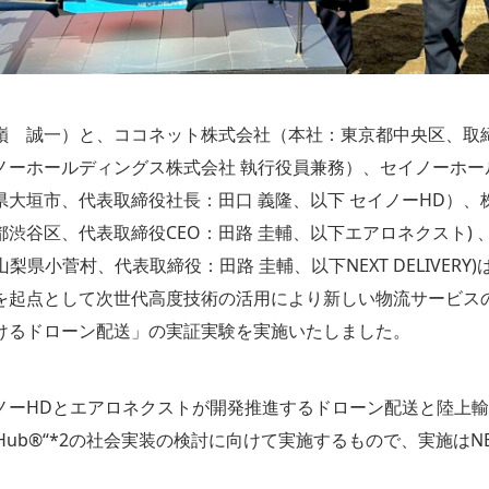
嶺 誠一）と、ココネット株式会社（本社：東京都中央区、取
ノーホールディングス株式会社 執行役員兼務）、セイノーホー
県大垣市、代表取締役社長：田口 義隆、以下 セイノーHD）、
渋谷区、代表取締役CEO：田路 圭輔、以下エアロネクスト) 、
社：山梨県小菅村、代表取締役：田路 圭輔、以下NEXT DELIVERY)
を起点として次世代高度技術の活用により新しい物流サービス
けるドローン配送」の実証実験を実施いたしました。
ノーHDとエアロネクストが開発推進するドローン配送と陸上
yHub®“*2の社会実装の検討に向けて実施するもので、実施はNEXT