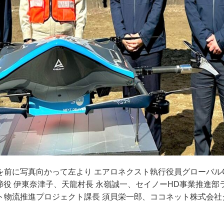
を前に写真向かって左より エアロネクスト執行役員グローバル
ERY取締役 伊東奈津子、天龍村長 永嶺誠一、セイノーHD事業推進
ト物流推進プロジェクト課長 須貝栄一郎、ココネット株式会社