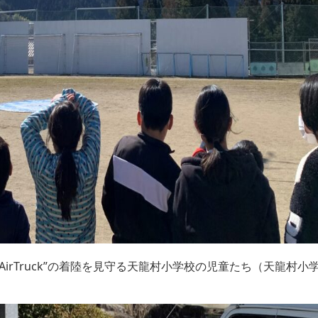
AirTruck”の着陸を見守る天龍村小学校の児童たち（天龍村