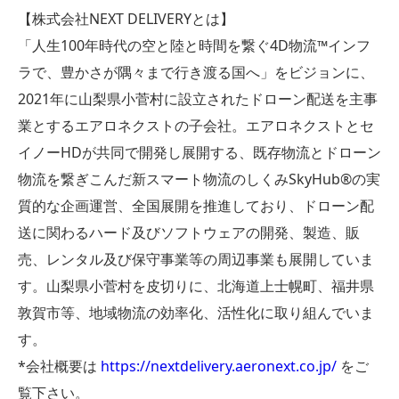
【株式会社NEXT DELIVERYとは】
「人生100年時代の空と陸と時間を繋ぐ4D物流™インフ
ラで、豊かさが隅々まで行き渡る国へ」をビジョンに、
2021年に山梨県小菅村に設立されたドローン配送を主事
業とするエアロネクストの子会社。エアロネクストとセ
イノーHDが共同で開発し展開する、既存物流とドローン
物流を繋ぎこんだ新スマート物流のしくみSkyHub®︎の実
質的な企画運営、全国展開を推進しており、ドローン配
送に関わるハード及びソフトウェアの開発、製造、販
売、レンタル及び保守事業等の周辺事業も展開していま
す。山梨県小菅村を皮切りに、北海道上士幌町、福井県
敦賀市等、地域物流の効率化、活性化に取り組んでいま
す。
*会社概要は
https://nextdelivery.aeronext.co.jp/
をご
覧下さい。