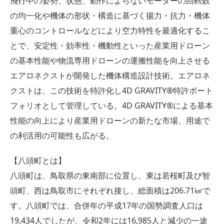
飛行中の姿勢、状態、動作によらないモーターの回転数
の均一化や機体の形状・構造に基づく揚力・抗力・機体
重心のコントロールなどにより空力特性を最適化するこ
とで、安定性・効率性・機動性といった産業用ドローン
の基本性能や物流専用ドローンの運搬性能を向上させる
エアロネクストが開発した機体構造設計技術。エアロネ
クストは、この技術を特許化し4D GRAVITY®特許ポート
フォリオとして管理している。4D GRAVITY®による基本
性能の向上により産業用ドローンの新たな市場、用途で
の利活用の可能性も広がる。
【八頭町とは】
八頭町は、鳥取県の東南部に位置し、東は若桜町及び智
頭町、西は鳥取市にそれぞれ接し、総面積は206.71㎢で
す。八頭町では、合併年の平成17年の国勢調査人口は
19,434人でしたが、令和2年には16,985人と減少の一途