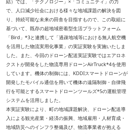
結）では、「テクノロジー」×「コミュニティ」の力
で、人口減少社会における様々な地域課題の解決を図
り、持続可能な未来の田舎を目指すもので、この取組に
基づいて、既存の超地域密着型生活プラットフォーム
「Bird」*3と連携して「過疎地域等における無人航空機
を活用した物流実用化事業」の実証実験を実施いたしま
した。また、今回のドローン配送実証実験ではエアロネ
クストが開発をした物流専用ドローンAirTruck*4を使用
しています。機体の制御には、KDDIスマートドローンが
開発したモバイル通信を用いて機体の遠隔制御・自律飛
行を可能とするスマートドローンツールズ*5の運航管理
システムを活用しました。
本実証実験により、町の地域課題解決、ドローン配送導
入による観光産業・経済の振興、地域雇用・人材育成・
地域防災へのインフラ整備及び、物流事業者が抱える