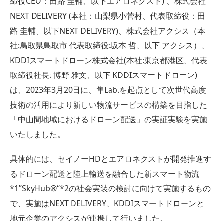
締役CEO：田路 圭輔、以下エアロネクスト) 、株式会社
NEXT DELIVERY (本社：山梨県小菅村、代表取締役：田
路 圭輔、以下NEXT DELIVERY)、株式会社アクシス（本
社:鳥取県鳥取市 代表取締役:坂本 哲、以下 アクシス）、
KDDIスマートドローン株式会社(本社:東京都港区、代表
取締役社長: 博野 雅文、以下 KDDIスマートドローン)
は、2023年3月20日に、隼Lab.を起点として次世代高度
技術の活用により新しい物流サービスの構築を目指した
「中山間地域におけるドローン配送」の実証実験を実施
いたしました。
具体的には、セイノーHDとエアロネクストが開発推進す
るドローン配送と陸上輸送を融合した新スマート物流
*1”SkyHub®“*2の社会実装の検討に向けて実施するもの
で、実施はNEXT DELIVERY、KDDIスマートドローンと
地元企業のアクシスが連携して行いました。