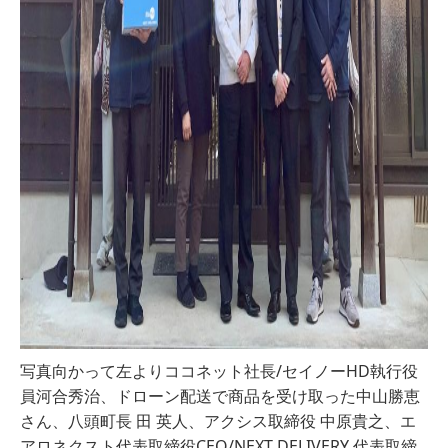
写真向かって左よりココネット社長/セイノーHD執行役
員河合秀治、ドローン配送で商品を受け取った中山勝恵
さん、八頭町長 田 英人、アクシス取締役 中原貴之、エ
アロネクスト代表取締役CEO/NEXT DELIVERY 代表取締