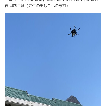
役 田路圭輔（共生の里しこべの家前）