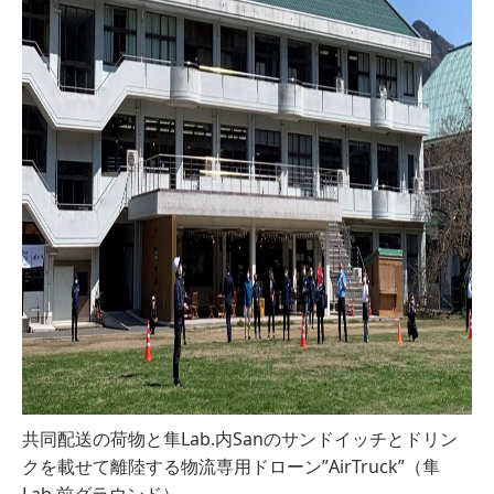
共同配送の荷物と隼Lab.内Sanのサンドイッチとドリン
クを載せて離陸する物流専用ドローン”AirTruck”（隼