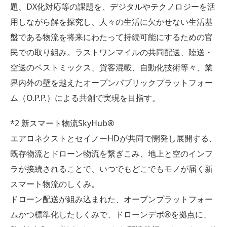
題、DX化対応等の課題を、デジタルやテクノロジーを活
用しながら解を探究し、人々の生活に欠かせない生活基
盤である物流を将来にわたって持続可能にするための官
民での取り組み。ラストワンマイルの共同配送、陸送・
空送のベストミックス、貨客混載、自動化技術等々、業
界内外の壁を越えたオープンパブリックプラットフォー
ム（O.P.P.）による共創で実現を目指す。
*2 新スマート物流SkyHub®︎
エアロネクストとセイノーHDが共同で開発し展開する、
既存物流とドローン物流を繋ぎこみ、地上と空のインフ
ラが接続されることで、いつでもどこでもモノが届く新
スマート物流のしくみ。
ドローン配送が組み込まれた、オープンプラットフォー
ムかつ標準化したしくみで、ドローンデポ®︎を拠点に、