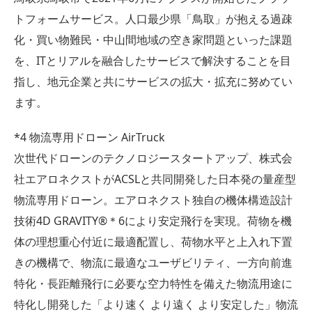
トフォームサービス。人口最少県「鳥取」が抱える過疎
化・買い物難民・中山間地域の空き家問題といった課題
を、ITとリアルを融合したサービスで解決することを目
指し、地元企業と共にサービスの拡大・拡充に努めてい
ます。
*4 物流専用ドローン AirTruck
次世代ドローンのテクノロジースタートアップ、株式会
社エアロネクストがACSLと共同開発した日本発の量産型
物流専用ドローン。エアロネクスト独自の機体構造設計
技術4D GRAVITY®＊6により安定飛行を実現。荷物を機
体の理想重心付近に最適配置し、荷物水平と上入れ下置
きの機構で、物流に最適なユーザビリティ、一方向前進
特化・長距離飛行に必要な空力特性を備えた物流用途に
特化し開発した「より速く より遠く より安定した」物流