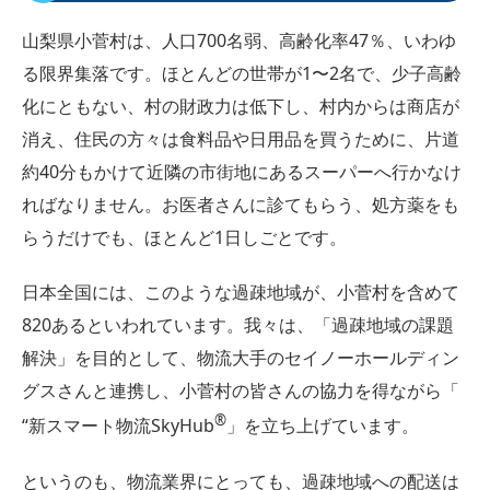
山梨県小菅村は、人口700名弱、高齢化率47％、いわゆ
る限界集落です。ほとんどの世帯が1〜2名で、少子高齢
化にともない、村の財政力は低下し、村内からは商店が
消え、住民の方々は食料品や日用品を買うために、片道
約40分もかけて近隣の市街地にあるスーパーへ行かなけ
ればなりません。お医者さんに診てもらう、処方薬をも
らうだけでも、ほとんど1日しごとです。
日本全国には、このような過疎地域が、小菅村を含めて
820あるといわれています。我々は、「過疎地域の課題
解決」を目的として、物流大手のセイノーホールディン
グスさんと連携し、小菅村の皆さんの協力を得ながら「
®︎
“新スマート物流SkyHub
」を立ち上げています。
というのも、物流業界にとっても、過疎地域への配送は