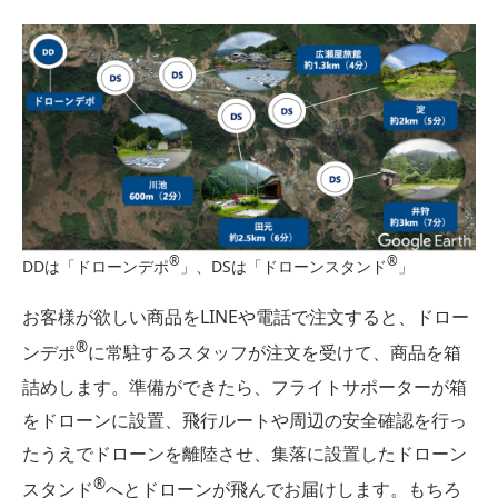
®︎
®︎
DDは「ドローンデポ
」、DSは「ドローンスタンド
」
お客様が欲しい商品をLINEや電話で注文すると、ドロー
®︎
ンデポ
に常駐するスタッフが注文を受けて、商品を箱
詰めします。準備ができたら、フライトサポーターが箱
をドローンに設置、飛行ルートや周辺の安全確認を行っ
たうえでドローンを離陸させ、集落に設置したドローン
®︎
スタンド
へとドローンが飛んでお届けします。もちろ