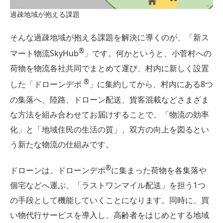
過疎地域が抱える課題
そんな過疎地域が抱える課題を解決に導くのが、「新ス
®︎
マート物流SkyHub
」です。何かというと、小菅村への
荷物を物流各社共同でまとめて運び、村内に新しく設置
®︎
した「ドローンデポ
」に集約してから、村内にある8つ
の集落へ、陸路、ドローン配送、貨客混載などさまざま
な方法を組み合わせてお届けすることで、「物流の効率
化」と「地域住民の生活の質」、双方の向上を図るとい
う新たな物流の仕組みです。
®︎
ドローンは、ドローンデポ
に集まった荷物を各集落や
個宅などへ運ぶ、「ラストワンマイル配送」を担う1つ
の手段として機能していくことになります。同時に、買
い物代行サービスを導入し、高齢者をはじめとする地域