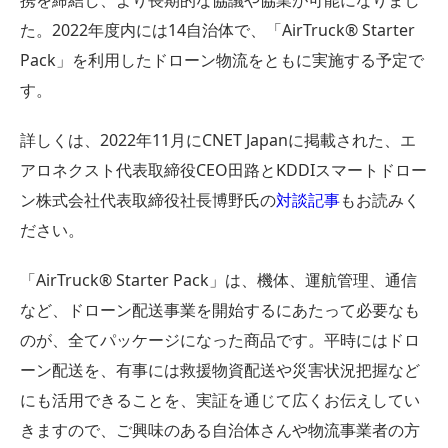
携を締結し、より長期的な協議や協業が可能になりまし
た。2022年度内には14自治体で、「AirTruck®︎ Starter
Pack」を利用したドローン物流をともに実施する予定で
す。
詳しくは、2022年11月にCNET Japanに掲載された、エ
アロネクスト代表取締役CEO田路とKDDIスマートドロー
ン株式会社代表取締役社長博野氏の
対談記事
もお読みく
ださい。
「AirTruck®︎ Starter Pack」は、機体、運航管理、通信
など、ドローン配送事業を開始するにあたって必要なも
のが、全てパッケージになった商品です。平時にはドロ
ーン配送を、有事には救援物資配送や災害状況把握など
にも活用できることを、実証を通じて広くお伝えしてい
きますので、ご興味のある自治体さんや物流事業者の方