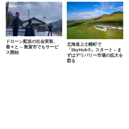
ドローン配送の社会実装、
北海道上士幌町で
着々と -- 敦賀市でもサービ
「SkyHub®︎」スタート – ま
ス開始
ずはデリバリー市場の拡大を
図る