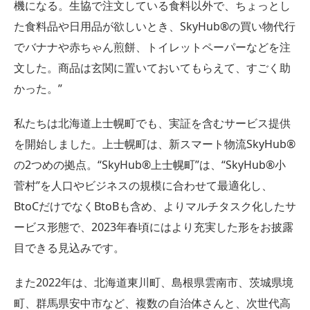
機になる。生協で注文している食料以外で、ちょっとし
た食料品や日用品が欲しいとき、SkyHub®︎の買い物代行
でバナナや赤ちゃん煎餅、トイレットペーパーなどを注
文した。商品は玄関に置いておいてもらえて、すごく助
かった。”
私たちは北海道上士幌町でも、実証を含むサービス提供
を開始しました。上士幌町は、新スマート物流SkyHub®︎
の2つめの拠点。“SkyHub®︎上士幌町”は、“SkyHub®︎小
菅村”を人口やビジネスの規模に合わせて最適化し、
BtoCだけでなくBtoBも含め、よりマルチタスク化したサ
ービス形態で、2023年春頃にはより充実した形をお披露
目できる見込みです。
また2022年は、北海道東川町、島根県雲南市、茨城県境
町、群馬県安中市など、複数の自治体さんと、次世代高