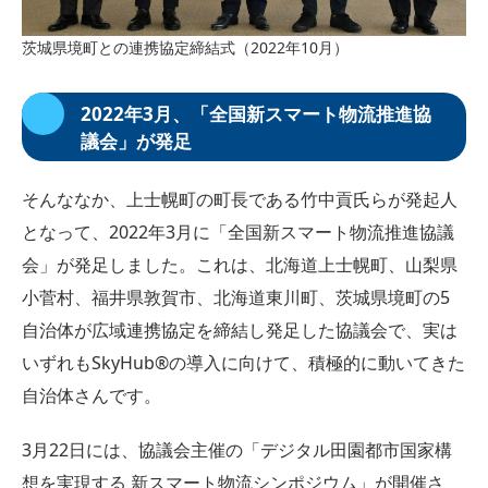
茨城県境町との連携協定締結式（2022年10月）
2022年3月、「全国新スマート物流推進協
議会」が発足
そんななか、上士幌町の町長である竹中貢氏らが発起人
となって、2022年3月に「全国新スマート物流推進協議
会」が発足しました。これは、北海道上士幌町、山梨県
小菅村、福井県敦賀市、北海道東川町、茨城県境町の5
自治体が広域連携協定を締結し発足した協議会で、実は
いずれもSkyHub®︎の導入に向けて、積極的に動いてきた
自治体さんです。
3月22日には、協議会主催の「デジタル田園都市国家構
想を実現する 新スマート物流シンポジウム」が開催さ