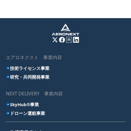
エアロネクスト 事業内容
技術ライセンス事業
研究・共同開発事業
NEXT DELIVERY 事業内容
SkyHub®事業
ドローン運航事業