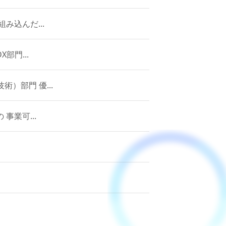
み込んだ...
部門...
）部門 優...
事業可...