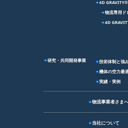
4D GRAVITY®
物流専用ドロー
4D GRAV
研究・共同開発事業
技術体制と強
機体の空力最
実績・実例
物流事業者さま
当社について