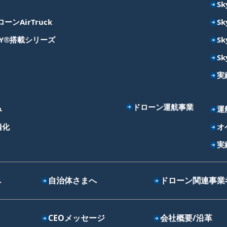
Sk
ンAirTruck
Sk
ITY®搭載シリーズ
Sk
Sk
実
ドローン運航事業
み
運
適化
オ
実
へ
自治体さまへ
ドローン関連事業
CEOメッセージ
会社概要/沿革