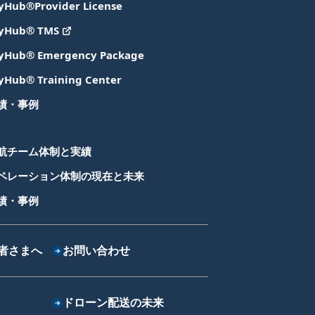
yHub®Provider License
yHub® TMS
yHub® Emergency Package
yHub® Training Center
績・事例
航チーム体制と実績
ペレーション体制の現在と未来
績・事例
者さまへ
お問い合わせ
ドローン配送の未来