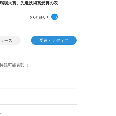
流環境大賞」先進技術賞受賞の表
さらに詳しく
リース
受賞・メディア
続可能表彰（...
...
.