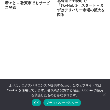
北海道上士幌町で
着々と -- 敦賀市でもサービ
「SkyHub®︎」スタート – ま
ス開始
ずはデリバリー市場の拡大を
図る
よりよいエクスペリエンスを提供するため、当ウェブサイトでは
Cookie を使用しています。引き続き閲覧する場合、Cookie の使用
を承諾したものとみなされます。
OK
プライバシーポリシー