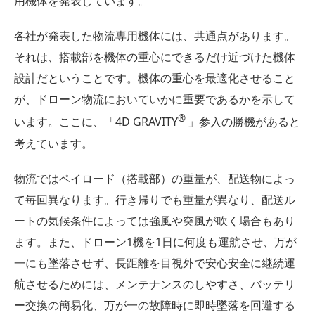
用機体を発表しています。
各社が発表した物流専用機体には、共通点があります。
それは、搭載部を機体の重心にできるだけ近づけた機体
設計だということです。機体の重心を最適化させること
が、ドローン物流においていかに重要であるかを示して
®
います。ここに、「4D GRAVITY
」参入の勝機があると
考えています。
物流ではペイロード（搭載部）の重量が、配送物によっ
て毎回異なります。行き帰りでも重量が異なり、配送ル
ートの気候条件によっては強風や突風が吹く場合もあり
ます。また、ドローン1機を1日に何度も運航させ、万が
一にも墜落させず、長距離を目視外で安心安全に継続運
航させるためには、メンテナンスのしやすさ、バッテリ
ー交換の簡易化、万が一の故障時に即時墜落を回避する