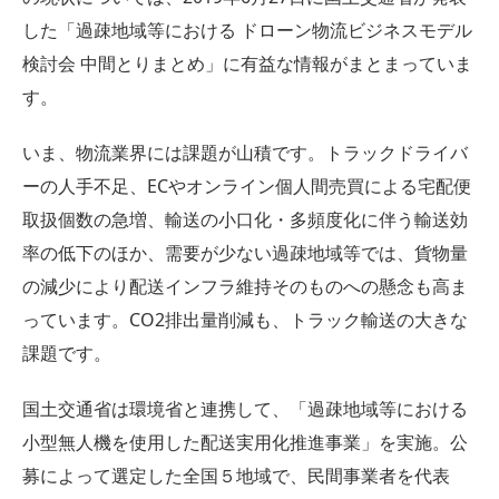
した「過疎地域等における ドローン物流ビジネスモデル
検討会 中間とりまとめ」に有益な情報がまとまっていま
す。
いま、物流業界には課題が山積です。トラックドライバ
ーの人手不足、ECやオンライン個人間売買による宅配便
取扱個数の急増、輸送の小口化・多頻度化に伴う輸送効
率の低下のほか、需要が少ない過疎地域等では、貨物量
の減少により配送インフラ維持そのものへの懸念も高ま
っています。CO2排出量削減も、トラック輸送の大きな
課題です。
国土交通省は環境省と連携して、「過疎地域等における
小型無人機を使用した配送実用化推進事業」を実施。公
募によって選定した全国５地域で、民間事業者を代表